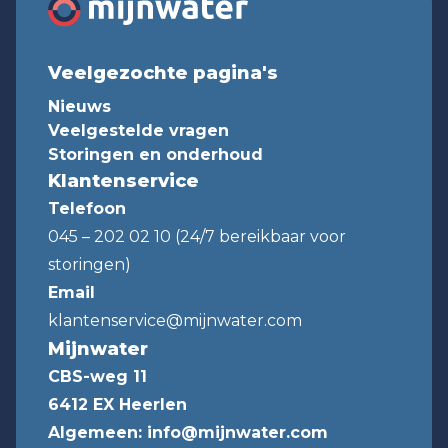
Veelgezochte pagina's
Nieuws
Veelgestelde vragen
Storingen en onderhoud
Klantenservice
Telefoon
045 – 202 02 10 (24/7 bereikbaar voor
storingen)
Email
klantenservice@mijnwater.com
Mijnwater
CBS-weg 11
6412 EX Heerlen
Algemeen:
info@mijnwater.com