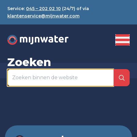
Service:
045 – 202 02 10
(24/7) of via
klantenservice@mijnwater.com
Zoeken