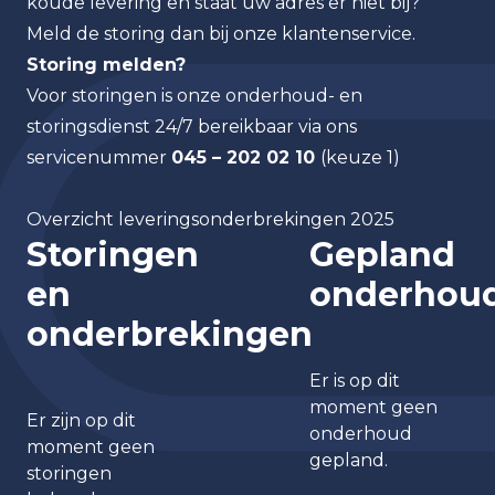
koude levering en staat uw adres er niet bij?
Meld de storing dan bij onze klantenservice.
Storing melden?
Voor storingen is onze onderhoud- en
storingsdienst 24/7 bereikbaar via ons
servicenummer
045 – 202 02 10
(keuze 1)
Overzicht leveringsonderbrekingen 2025
Storingen
Gepland
en
onderhou
onderbrekingen
Er is op dit
moment geen
Er zijn op dit
onderhoud
moment geen
gepland.
storingen