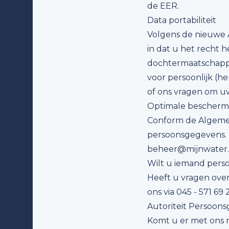
de EER.
Data portabiliteit
Volgens de nieuwe 
in dat u het recht 
dochtermaatschappij
voor persoonlijk (
of ons vragen om u
Optimale bescherm
Conform de Algem
persoonsgegevens. 
beheer@mijnwater.
Wilt u iemand perso
Heeft u vragen ove
ons via 045 - 571 69 
Autoriteit Persoon
Komt u er met ons 