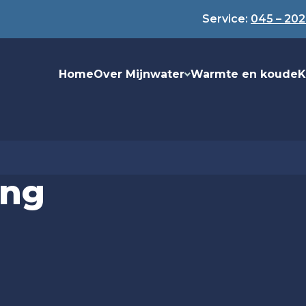
Service:
045 – 202
Home
Over Mijnwater
Warmte en koude
K
ing