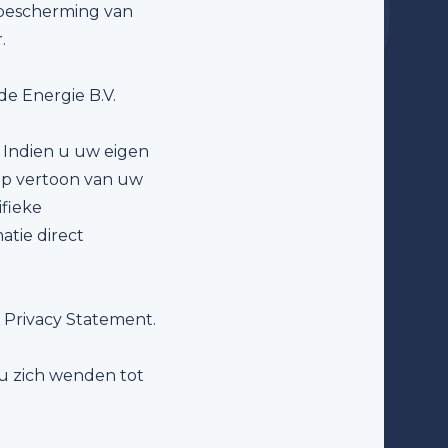
r bescherming van
.
de Energie B.V.
. Indien u uw eigen
n op vertoon van uw
ifieke
atie direct
 Privacy Statement.
u zich wenden tot