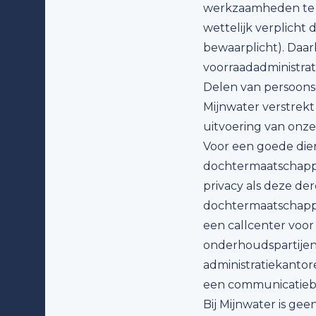
werkzaamheden te d
wettelijk verplicht 
bewaarplicht). Daar
voorraadadministrat
Delen van persoon
Mijnwater verstrekt
uitvoering van onze
Voor een goede dien
dochtermaatschappi
privacy als deze de
dochtermaatschappi
een callcenter voor
onderhoudspartijen 
administratiekantor
een communicatiebu
Bij Mijnwater is ge