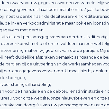
oen waarvoor uw gegevens worden verzameld. Mijnwate
de basisgegevens uit haar administratie min. 7 jaar te bew
bij moet u denken aan de debiteuren- en crediteurenadm
ie, de in- en verkoopadministratie maar ook een loonadmi
sgegevens met derden
 uitsluitend persoonsgegevens aan derden als dit nodig 
 overeenkomst met u of om te voldoen aan een wettelijk
stverlening maken wij gebruik van derde partijen. Mijn
j heeft duidelijke afspraken gemaakt aangaande de b
rde partijen bij de uitvoering van de werkzaamheden vo
j persoonsgegevens verwerken. U moet hierbij denken 
 de storingen;
voor storingsafhandeling;
en voor de financiële en de debiteurenadministratie en
reau voor onze website, onze nieuwsbrieven en onze so
en sprake van doorgifte van uw persoonsgegevens aan d