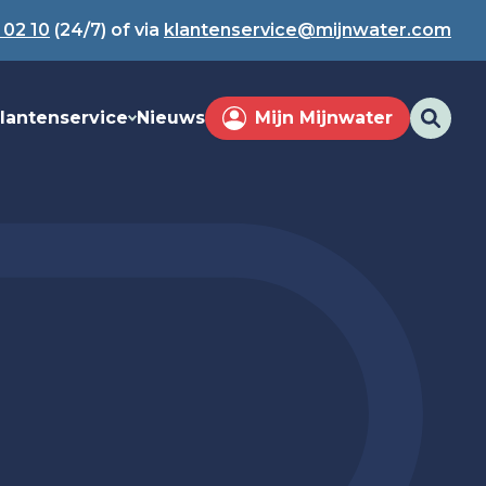
 02 10
(24/7) of via
klantenservice@mijnwater.com
lantenservice
Nieuws
Mijn Mijnwater