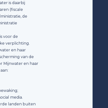
r is daarbij
aren (fiscale
inistratie, de
nistratie
is voor de
e verplichting.
water en haar
escherming van de
or Mijnwater en haar
aan:
 bewaking;
cial media.
erde landen buiten