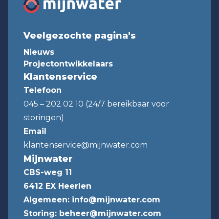
Veelgezochte pagina's
Nieuws
Projectontwikkelaars
Klantenservice
Telefoon
045 – 202 02 10 (24/7 bereikbaar voor
storingen)
Email
klantenservice@mijnwater.com
Mijnwater
CBS-weg 11
6412 EX Heerlen
Algemeen:
info@mijnwater.com
Storing:
beheer@mijnwater.com